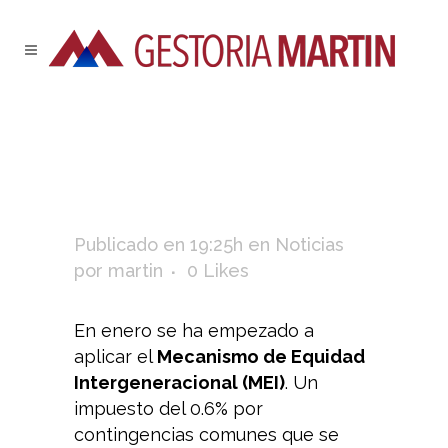
Publicado en 19:25h
en
Noticias
por
martin
0
Likes
En enero se ha empezado a
aplicar el
Mecanismo de Equidad
Intergeneracional (MEI)
. Un
impuesto del 0.6% por
contingencias comunes que se