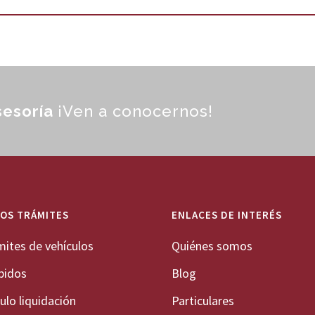
sesoría
¡Ven a conocernos!
OS TRÁMITES
ENLACES DE INTERÉS
mites de vehículos
Quiénes somos
pidos
Blog
ulo liquidación
Particulares