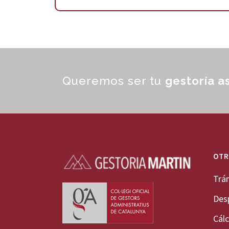
Queremos ser tu
gestoría a
OTR
Trá
Des
Cálc